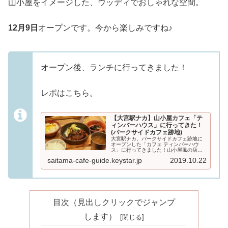
山小屋をイメージした、ウッディでおしゃれな空間。
12月9日
オープンです。今から楽しみですね♪
オープン後、ランチに行ってきました！
レポはこちら。
【大宮駅ナカ】山小屋カフェ「テ
ィンバーハウス」に行ってきた！
(パークサイドカフェ跡地)
大宮駅ナカ、パークサイドカフェ跡地に
オープンした「カフェ ティンバーハウ
ス」に行ってきました！山小屋風の店内
で、ボリューム満点の定食ランチがいた
saitama-cafe-guide.keystar.jp
2019.10.22
だけます。モーニングやちょい飲みメニ
ューもあり、いろんな使い方ができそう
ですよ...
目次（見出しクリックでジャンプ
します）