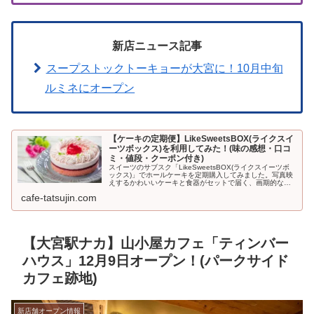
新店ニュース記事
スープストックトーキョーが大宮に！10月中旬
ルミネにオープン
【ケーキの定期便】LikeSweetsBOX(ライクスイ
ーツボックス)を利用してみた！(味の感想・口コ
ミ・値段・クーポン付き)
スイーツのサブスク「LikeSweetsBOX(ライクスイーツボ
ックス)」でホールケーキを定期購入してみました。写真映
えするかわいいケーキと食器がセットで届く、画期的なサ
ービス。初回500円引きになるクーポンも利用できますよ
cafe-tatsujin.com
♪LikeSwe...
【大宮駅ナカ】山小屋カフェ「ティンバー
ハウス」12月9日オープン！(パークサイド
カフェ跡地)
新店舗オープン情報