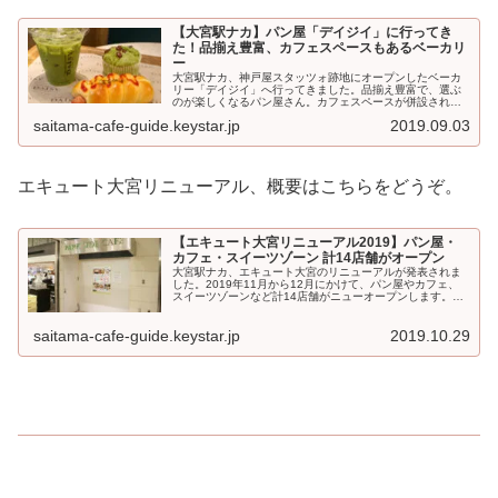
【大宮駅ナカ】パン屋「デイジイ」に行ってき
た！品揃え豊富、カフェスペースもあるベーカリ
ー
大宮駅ナカ、神戸屋スタッツォ跡地にオープンしたベーカ
リー「デイジイ」へ行ってきました。品揃え豊富で、選ぶ
のが楽しくなるパン屋さん。カフェスペースが併設されて
おり、焼き立てのパンをその場でいただくことができます
saitama-cafe-guide.keystar.jp
2019.09.03
よ。店...
エキュート大宮リニューアル、概要はこちらをどうぞ。
【エキュート大宮リニューアル2019】パン屋・
カフェ・スイーツゾーン 計14店舗がオープン
大宮駅ナカ、エキュート大宮のリニューアルが発表されま
した。2019年11月から12月にかけて、パン屋やカフェ、
スイーツゾーンなど計14店舗がニューオープンします。エ
キュート大宮 リニューアルの場所画像はエキュート大...
saitama-cafe-guide.keystar.jp
2019.10.29