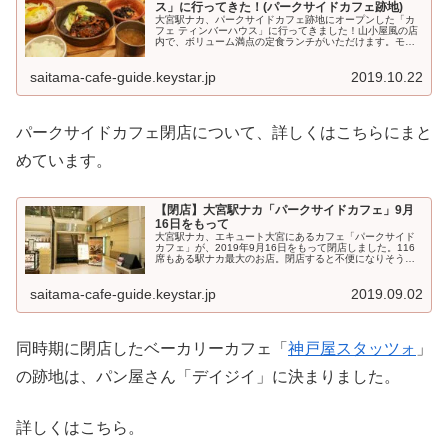
ス」に行ってきた！(パークサイドカフェ跡地)
大宮駅ナカ、パークサイドカフェ跡地にオープンした「カ
フェ ティンバーハウス」に行ってきました！山小屋風の店
内で、ボリューム満点の定食ランチがいただけます。モー
ニングやちょい飲みメニューもあり、いろんな使い方がで
きそうですよ...
saitama-cafe-guide.keystar.jp
2019.10.22
パークサイドカフェ閉店について、詳しくはこちらにまと
めています。
【閉店】大宮駅ナカ「パークサイドカフェ」9月
16日をもって
大宮駅ナカ、エキュート大宮にあるカフェ「パークサイド
カフェ」が、2019年9月16日をもって閉店しました。116
席もある駅ナカ最大のお店。閉店すると不便になりそう。
跡地がどうなるかも気になるところです。【2019....
saitama-cafe-guide.keystar.jp
2019.09.02
同時期に閉店したベーカリーカフェ「
神戸屋スタッツォ
」
の跡地は、パン屋さん「デイジイ」に決まりました。
詳しくはこちら。