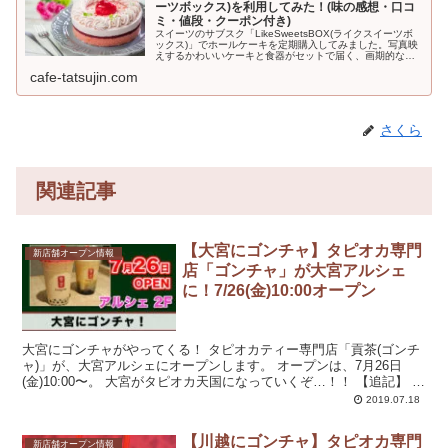
ーツボックス)を利用してみた！(味の感想・口コ
ミ・値段・クーポン付き)
スイーツのサブスク「LikeSweetsBOX(ライクスイーツボ
ックス)」でホールケーキを定期購入してみました。写真映
えするかわいいケーキと食器がセットで届く、画期的なサ
ービス。初回500円引きになるクーポンも利用できますよ
cafe-tatsujin.com
♪LikeSwe...
さくら
関連記事
【大宮にゴンチャ】タピオカ専門
新店舗オープン情報
店「ゴンチャ」が大宮アルシェ
に！7/26(金)10:00オープン
大宮にゴンチャがやってくる！ タピオカティー専門店「貢茶(ゴンチ
ャ)」が、大宮アルシェにオープンします。 オープンは、7月26日
(金)10:00〜。 大宮がタピオカ天国になっていくぞ…！！ 【追記】 行
ってみ...
2019.07.18
【川越にゴンチャ】タピオカ専門
新店舗オープン情報