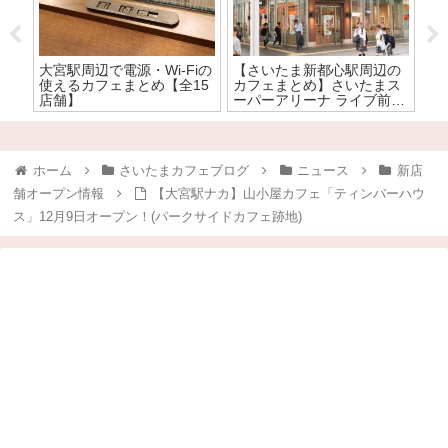
大宮駅周辺で電源・Wi-Fiの
【さいたま新都心駅周辺の
【
全
使えるカフェまとめ【全15
カフェまとめ】さいたまス
め
店舗】
ーパーアリーナ ライブ前に
ト
寄りやすいカフェはここ！
ニ
カ
ホーム
さいたまカフェブログ
ニュース
新店
舗オープン情報
【大宮駅ナカ】山小屋カフェ「ティンバーハウ
ス」12月9日オープン！(パークサイドカフェ跡地)