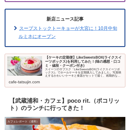
新店ニュース記事
スープストックトーキョーが大宮に！10月中旬
ルミネにオープン
【ケーキの定期便】LikeSweetsBOX(ライクスイ
ーツボックス)を利用してみた！(味の感想・口コ
ミ・値段・クーポン付き)
スイーツのサブスク「LikeSweetsBOX(ライクスイーツボ
ックス)」でホールケーキを定期購入してみました。写真映
えするかわいいケーキと食器がセットで届く、画期的なサ
ービス。初回500円引きになるクーポンも利用できますよ
cafe-tatsujin.com
♪LikeSwe...
【武蔵浦和・カフェ】poco rit.（ポコリッ
ト）のランチに行ってきた！
カフェレポート（浦和）