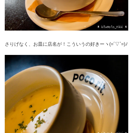
さりげなく、お皿に店名が！こういうの好きーヽ(=´▽`=)ﾉ