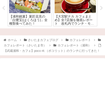
の
【浦和銘菓】菓匠花見の
【大宮駅ナカ カフェまと
大
ス
「白鷺宝(はくろほう)」全
め】全7店舗を徹底レポー
使
前に
種類食べてみた！
ト 改札内でランチ・モー
店
！
ニングが楽しめる大宮駅ナ
カのカフェはここ！
ホーム
さいたまカフェブログ
カフェレポート
カフェレポート（さいたま市）
カフェレポート（浦和）
【武蔵浦和・カフェ】poco rit.（ポコリット）のランチに行ってきた！