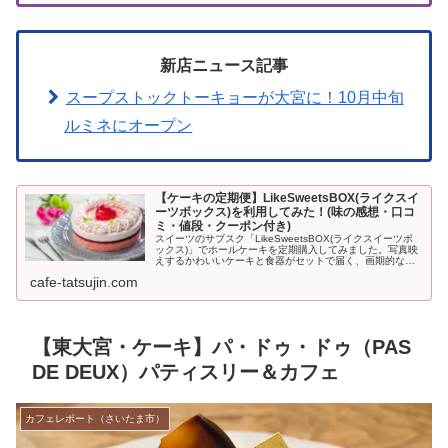
新店ニュース記事
スープストックトーキョーが大宮に！10月中旬
ルミネにオープン
【ケーキの定期便】LikeSweetsBOX(ライクスイ
ーツボックス)を利用してみた！(味の感想・口コ
ミ・値段・クーポン付き)
スイーツのサブスク「LikeSweetsBOX(ライクスイーツボ
ックス)」でホールケーキを定期購入してみました。写真映
えするかわいいケーキと食器がセットで届く、画期的なサ
ービス。初回500円引きになるクーポンも利用できますよ
cafe-tatsujin.com
♪LikeSwe...
【東大宮・ケーキ】パ・ドゥ・ドゥ（PAS
DE DEUX）パティスリー＆カフェ
カフェレポート（さいたま市）