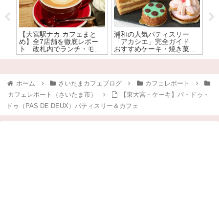
と
浦和の人気パティスリー
大宮駅周辺で電源・Wi-Fiの
【
ー
「アカシエ」完全ガイド
使えるカフェまとめ【全15
「
ー
おすすめケーキ・焼き菓子
店舗】
種
ナ
を全力で食レポ！
ホーム
さいたまカフェブログ
カフェレポート
カフェレポート（さいたま市）
【東大宮・ケーキ】パ・ドゥ・
ドゥ（PAS DE DEUX）パティスリー＆カフェ