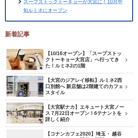
スープストックトーキョーが大宮に！10月中
旬ルミネにオープン
新着記事
【10/16オープン】「スープストッ
クトーキョー大宮店」へ行ってき
た！ルミネ2の1階
【大宮のジアレイ移転】ルミネ2西
口別館へ 新店舗は2階建てのカフェ
スタイル
【大宮駅ナカ】エキュート大宮ノー
ス 7月22日オープン！6テナントを
詳しく紹介
【コナンカフェ2020】埼玉・ 越谷