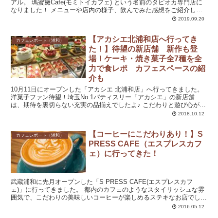
アル。 瑪蜜黛Cafe(モミトイカフェ) という名前のタピオカ専門店に
なりました！ メニューや店内の様子、飲んでみた感想をご紹介しま
す。 （訪問日：2019...
2019.09.20
【アカシエ北浦和店へ行ってき
カフェレポート（浦和）
た！】待望の新店舗 新作も登
場！ケーキ・焼き菓子全7種を全
力で食レポ カフェスペースの紹
介も
10月11日にオープンした「アカシエ 北浦和店」へ行ってきました。
洋菓子ファン待望！埼玉No.1パティスリー「アカシエ」の新店舗
は、期待を裏切らない充実の品揃えでしたよ♪ こだわりと遊び心がみ
られる店内にも注目です。 祝 開店！オープ...
2018.10.12
【コーヒーにこだわりあり！】S
カフェレポート（浦和）
PRESS CAFE（エスプレスカフ
ェ）に行ってきた！
武蔵浦和に先月オープンした「S PRESS CAFE(エスプレスカフ
ェ)」に行ってきました。 都内のカフェのようなスタイリッシュな雰
囲気で、こだわりの美味しいコーヒーが楽しめるステキなお店でした
よヽ(=´▽`=)ﾉ 行き方ガイド 場所は武...
2016.05.12