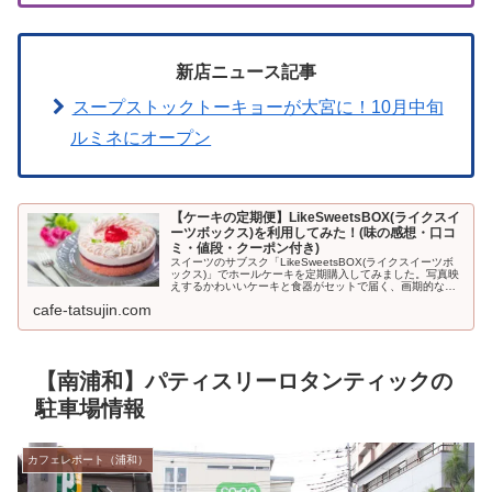
新店ニュース記事
スープストックトーキョーが大宮に！10月中旬
ルミネにオープン
【ケーキの定期便】LikeSweetsBOX(ライクスイ
ーツボックス)を利用してみた！(味の感想・口コ
ミ・値段・クーポン付き)
スイーツのサブスク「LikeSweetsBOX(ライクスイーツボ
ックス)」でホールケーキを定期購入してみました。写真映
えするかわいいケーキと食器がセットで届く、画期的なサ
ービス。初回500円引きになるクーポンも利用できますよ
cafe-tatsujin.com
♪LikeSwe...
【南浦和】パティスリーロタンティックの
駐車場情報
カフェレポート（浦和）