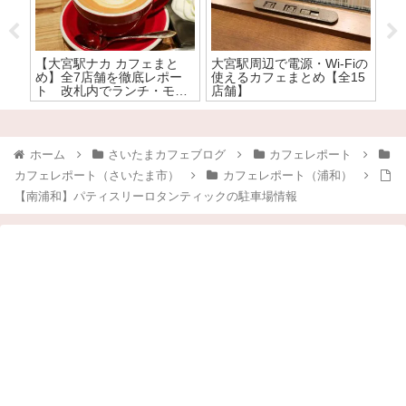
【大宮駅ナカ カフェまと
大宮駅周辺で電源・Wi-Fiの
【
全
め】全7店舗を徹底レポー
使えるカフェまとめ【全15
カ
ト 改札内でランチ・モー
店舗】
ー
ニングが楽しめる大宮駅ナ
寄
カのカフェはここ！
ホーム
さいたまカフェブログ
カフェレポート
カフェレポート（さいたま市）
カフェレポート（浦和）
【南浦和】パティスリーロタンティックの駐車場情報