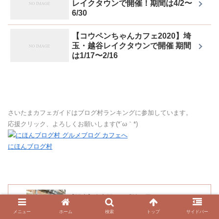
レイクタウンで開催！期間は4/2〜
6/30
【コウペンちゃんカフェ2020】埼
玉・越谷レイクタウンで開催 期間
は1/17〜2/16
さいたまカフェガイドはブログ村ランキングに参加しています。
応援クリック、よろしくお願いします(*´ω｀*)
にほんブログ村
【閉店】大宮駅ナカ「神戸屋スタッツォ」9月8
日をもって
メニュー
ホーム
検索
トップ
サイドバー