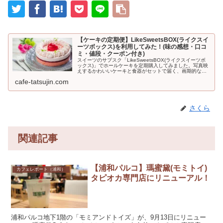
【ケーキの定期便】LikeSweetsBOX(ライクスイ
ーツボックス)を利用してみた！(味の感想・口コ
ミ・値段・クーポン付き)
スイーツのサブスク「LikeSweetsBOX(ライクスイーツボ
ックス)」でホールケーキを定期購入してみました。写真映
えするかわいいケーキと食器がセットで届く、画期的なサ
ービス。初回500円引きになるクーポンも利用できますよ
cafe-tatsujin.com
♪LikeSwe...
さくら
関連記事
【浦和パルコ】瑪蜜黛(モミトイ)
カフェレポート（浦和）
タピオカ専門店にリニューアル！
浦和パルコ地下1階の「モミアンドトイズ」が、9月13日にリニュー