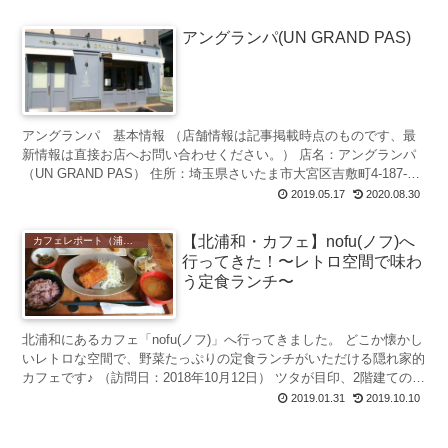
アングランパ(UN GRAND PAS)
アングランパ 基本情報 （店舗情報は記事掲載時点のものです、最
新情報は直接お店へお問い合わせください。） 店名：アングランパ
（UN GRAND PAS） 住所：埼玉県さいたま市大宮区吉敷町4-187-1
TEL：048-64...
2019.05.17
2020.08.30
【北浦和・カフェ】nofu(ノフ)へ
カフェレポート（浦和）
行ってきた！〜レトロ空間で味わ
う定食ランチ〜
北浦和にあるカフェ「nofu(ノフ)」へ行ってきました。 どこか懐かし
いレトロな空間で、野菜たっぷりの定食ランチがいただける隠れ家的
カフェです♪ （訪問日：2018年10月12日） ツタが目印、2階建ての古
民家カフェ 場所は北浦和駅西口...
2019.01.31
2019.10.10