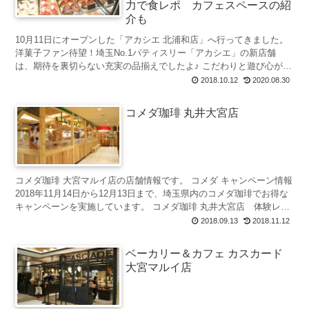
力で食レポ カフェスペースの紹
介も
10月11日にオープンした「アカシエ 北浦和店」へ行ってきました。
洋菓子ファン待望！埼玉No.1パティスリー「アカシエ」の新店舗
は、期待を裏切らない充実の品揃えでしたよ♪ こだわりと遊び心がみ
られる店内にも注目です。 祝 開店！オープ...
2018.10.12
2020.08.30
コメダ珈琲 丸井大宮店
コメダ珈琲 大宮マルイ店の店舗情報です。 コメダ キャンペーン情報
2018年11月14日から12月13日まで、埼玉県内のコメダ珈琲でお得な
キャンペーンを実施しています。 コメダ珈琲 丸井大宮店 体験レポ
ート コ...
2018.09.13
2018.11.12
ベーカリー＆カフェ カスカード
大宮マルイ店