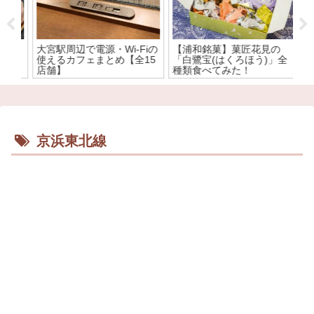
大宮駅周辺で電源・Wi-Fiの
【浦和銘菓】菓匠花見の
【
ド
使えるカフェまとめ【全15
「白鷺宝(はくろほう)」全
め
子
店舗】
種類食べてみた！
ト
ニ
カ
京浜東北線