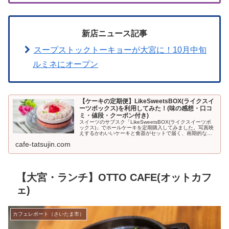
新店ニュース記事
スープストックトーキョーが大宮に！10月中旬
ルミネにオープン
【ケーキの定期便】LikeSweetsBOX(ライクスイ
ーツボックス)を利用してみた！(味の感想・口コ
ミ・値段・クーポン付き)
スイーツのサブスク「LikeSweetsBOX(ライクスイーツボ
ックス)」でホールケーキを定期購入してみました。写真映
えするかわいいケーキと食器がセットで届く、画期的なサ
ービス。初回500円引きになるクーポンも利用できますよ
cafe-tatsujin.com
♪LikeSwe...
【大宮・ランチ】OTTO CAFE(オットカフ
ェ)
カフェレポート（さいたま市）