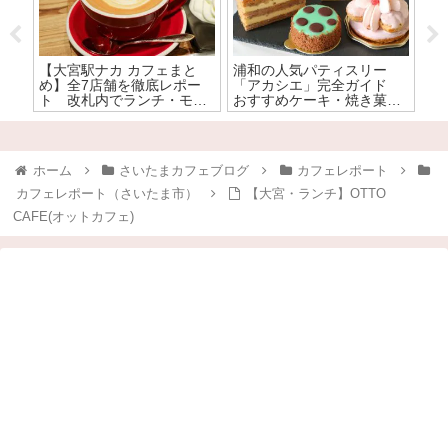
【大宮駅ナカ カフェまと
浦和の人気パティスリー
【
全
め】全7店舗を徹底レポー
「アカシエ」完全ガイド
カ
ト 改札内でランチ・モー
おすすめケーキ・焼き菓子
ー
ニングが楽しめる大宮駅ナ
を全力で食レポ！
寄
カのカフェはここ！
ホーム
さいたまカフェブログ
カフェレポート
カフェレポート（さいたま市）
【大宮・ランチ】OTTO
CAFE(オットカフェ)