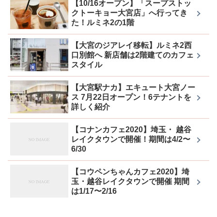
【10/16オープン】「スープストッ
クトーキョー大宮店」へ行ってき
た！ルミネ2の1階
【大宮のジアレイ移転】ルミネ2西
口別館へ 新店舗は2階建てのカフェ
スタイル
【大宮駅ナカ】エキュート大宮ノー
ス 7月22日オープン！6テナントを
詳しく紹介
【コナンカフェ2020】埼玉・ 越谷
レイクタウンで開催！期間は4/2〜
6/30
【コウペンちゃんカフェ2020】埼
玉・越谷レイクタウンで開催 期間
は1/17〜2/16