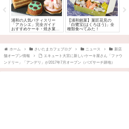
と
浦和の人気パティスリー
【浦和銘菓】菓匠花見の
大
ー
「アカシエ」完全ガイド
「白鷺宝(はくろほう)」全
使
ー
おすすめケーキ・焼き菓子
種類食べてみた！
店
ナ
を全力で食レポ！
ホーム
さいたまカフェブログ
ニュース
新店
舗オープン情報
エキュート大宮に新しいケーキ屋さん「ファウ
ンドリー」「アンデリ」が2017年7月オープン（バズサーチ跡地）