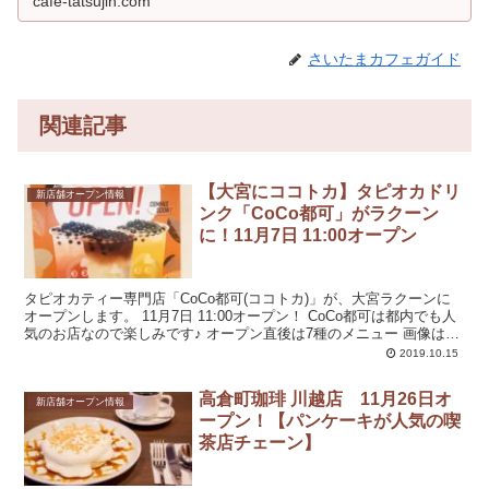
cafe-tatsujin.com
♪LikeSwe...
さいたまカフェガイド
関連記事
【大宮にココトカ】タピオカドリ
新店舗オープン情報
ンク「CoCo都可」がラクーン
に！11月7日 11:00オープン
タピオカティー専門店「CoCo都可(ココトカ)」が、大宮ラクーンに
オープンします。 11月7日 11:00オープン！ CoCo都可は都内でも人
気のお店なので楽しみです♪ オープン直後は7種のメニュー 画像はコ
コトカ...
2019.10.15
高倉町珈琲 川越店 11月26日オ
新店舗オープン情報
ープン！【パンケーキが人気の喫
茶店チェーン】