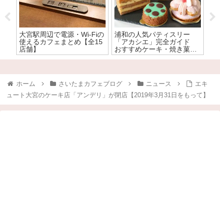
と
大宮駅周辺で電源・Wi-Fiの
浦和の人気パティスリー
【
ー
使えるカフェまとめ【全15
「アカシエ」完全ガイド
「
ー
店舗】
おすすめケーキ・焼き菓子
種
ナ
を全力で食レポ！
ホーム
さいたまカフェブログ
ニュース
エキ
ュート大宮のケーキ店「アンデリ」が閉店【2019年3月31日をもって】