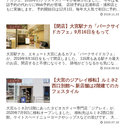
アカシエ、2018年のクリスマスケーキが発表されました。 今年は電
話予約の代わりにWeb予約が登場。 店頭予約は北浦和店・浦和店と
もに実施します。 予約開始日は12月1日。毎年大人気で初日に予約終
了となるため、早めの予約が...
2018.11.23
【閉店】大宮駅ナカ「パークサイ
ニュース
ドカフェ」9月16日をもって
大宮駅ナカ、エキュート大宮にあるカフェ「パークサイドカフェ」
が、2019年9月16日をもって閉店しました。 116席もある駅ナカ最大
のお店。閉店すると不便になりそう。 跡地がどうなるかも気になる
ところです。 【2019....
2019.09.02
【大宮のジアレイ移転】ルミネ2
ニュース
西口別館へ 新店舗は2階建てのカ
フェスタイル
大宮ルミネ2の1階にあったタピオカティー専門店「ジアレイ」が、
2020年7月9日に移転オープンしました。 移転先はルミネ2西口別
館。ケイトスペードニューヨークやシップスなどの並びです。 大宮
ジアレイが移転 大宮ルミネ2、...
2020.07.16