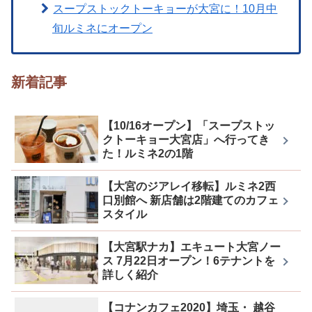
スープストックトーキョーが大宮に！10月中
旬ルミネにオープン
新着記事
【10/16オープン】「スープストッ
クトーキョー大宮店」へ行ってき
た！ルミネ2の1階
【大宮のジアレイ移転】ルミネ2西
口別館へ 新店舗は2階建てのカフェ
スタイル
【大宮駅ナカ】エキュート大宮ノー
ス 7月22日オープン！6テナントを
詳しく紹介
【コナンカフェ2020】埼玉・ 越谷