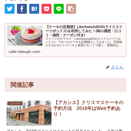
【ケーキの定期便】LikeSweetsBOX(ライクスイ
ーツボックス)を利用してみた！(味の感想・口コ
ミ・値段・クーポン付き)
スイーツのサブスク「LikeSweetsBOX(ライクスイーツボ
ックス)」でホールケーキを定期購入してみました。写真映
えするかわいいケーキと食器がセットで届く、画期的なサ
ービス。初回500円引きになるクーポンも利用できますよ
cafe-tatsujin.com
♪LikeSwe...
さくら
関連記事
【アカシエ】クリスマスケーキの
ニュース
予約方法 2018年はWeb予約あ
り！