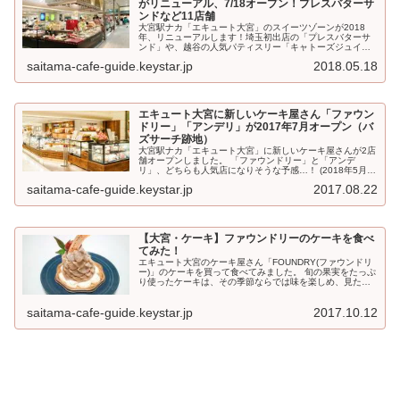
がリニューアル、7/18オープン！プレスバターサ
ンドなど11店舗
大宮駅ナカ「エキュート大宮」のスイーツゾーンが2018
年、リニューアルします！埼玉初出店の「プレスバターサ
ンド」や、越谷の人気パティスリー「キャトーズジュイ
エ」など、11店舗がニューオープン。オープン日は7月18
saitama-cafe-guide.keystar.jp
2018.05.18
日(水)、...
エキュート大宮に新しいケーキ屋さん「ファウン
ドリー」「アンデリ」が2017年7月オープン（バ
ズサーチ跡地）
大宮駅ナカ「エキュート大宮」に新しいケーキ屋さんが2店
舗オープンしました。 「ファウンドリー」と「アンデ
リ」、どちらも人気店になりそうな予感…！ (2018年5月追
記) 2018年のエキュート大宮リニューアル(ケー...
saitama-cafe-guide.keystar.jp
2017.08.22
【大宮・ケーキ】ファウンドリーのケーキを食べ
てみた！
エキュート大宮のケーキ屋さん「FOUNDRY(ファウンドリ
ー)」のケーキを買って食べてみました。 旬の果実をたっぷ
り使ったケーキは、その季節ならでは味を楽しめ、見た目
も華やか。 全体的に高価格帯で、その分ひとつのサイズが
大きいの...
saitama-cafe-guide.keystar.jp
2017.10.12