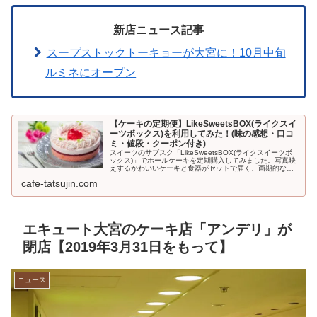
新店ニュース記事
スープストックトーキョーが大宮に！10月中旬
ルミネにオープン
【ケーキの定期便】LikeSweetsBOX(ライクスイ
ーツボックス)を利用してみた！(味の感想・口コ
ミ・値段・クーポン付き)
スイーツのサブスク「LikeSweetsBOX(ライクスイーツボ
ックス)」でホールケーキを定期購入してみました。写真映
えするかわいいケーキと食器がセットで届く、画期的なサ
ービス。初回500円引きになるクーポンも利用できますよ
cafe-tatsujin.com
♪LikeSwe...
エキュート大宮のケーキ店「アンデリ」が
閉店【2019年3月31日をもって】
ニュース