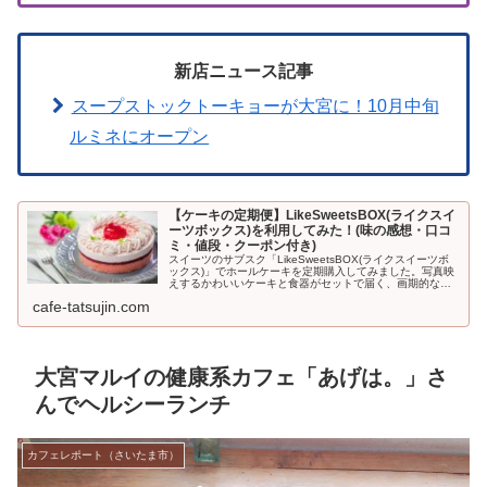
新店ニュース記事
スープストックトーキョーが大宮に！10月中旬
ルミネにオープン
【ケーキの定期便】LikeSweetsBOX(ライクスイ
ーツボックス)を利用してみた！(味の感想・口コ
ミ・値段・クーポン付き)
スイーツのサブスク「LikeSweetsBOX(ライクスイーツボ
ックス)」でホールケーキを定期購入してみました。写真映
えするかわいいケーキと食器がセットで届く、画期的なサ
ービス。初回500円引きになるクーポンも利用できますよ
cafe-tatsujin.com
♪LikeSwe...
大宮マルイの健康系カフェ「あげは。」さ
んでヘルシーランチ
カフェレポート（さいたま市）