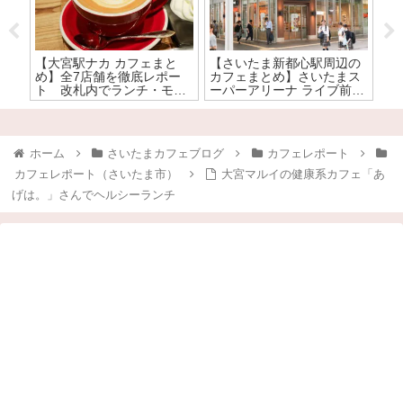
【大宮駅ナカ カフェまと
【さいたま新都心駅周辺の
【
ド
め】全7店舗を徹底レポー
カフェまとめ】さいたまス
「
子
ト 改札内でランチ・モー
ーパーアリーナ ライブ前に
種
ニングが楽しめる大宮駅ナ
寄りやすいカフェはここ！
カのカフェはここ！
ホーム
さいたまカフェブログ
カフェレポート
カフェレポート（さいたま市）
大宮マルイの健康系カフェ「あ
げは。」さんでヘルシーランチ