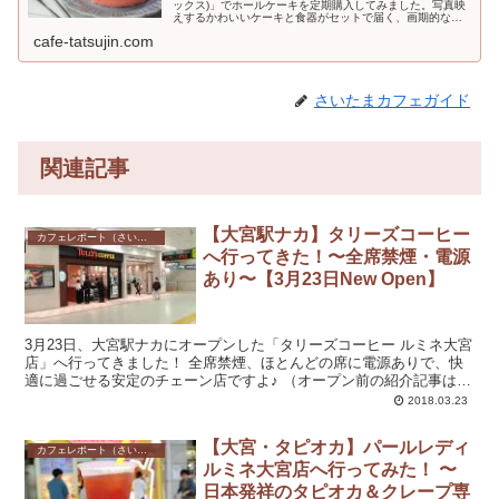
ックス)」でホールケーキを定期購入してみました。写真映
えするかわいいケーキと食器がセットで届く、画期的なサ
ービス。初回500円引きになるクーポンも利用できますよ
cafe-tatsujin.com
♪LikeSwe...
さいたまカフェガイド
関連記事
【大宮駅ナカ】タリーズコーヒー
カフェレポート（さいたま市）
へ行ってきた！〜全席禁煙・電源
あり〜【3月23日New Open】
3月23日、大宮駅ナカにオープンした「タリーズコーヒー ルミネ大宮
店」へ行ってきました！ 全席禁煙、ほとんどの席に電源ありで、快
適に過ごせる安定のチェーン店ですよ♪ （オープン前の紹介記事はこ
ちら。） 大宮駅ナカ(カフェサルバドル...
2018.03.23
【大宮・タピオカ】パールレディ
カフェレポート（さいたま市）
ルミネ大宮店へ行ってみた！ 〜
日本発祥のタピオカ＆クレープ専