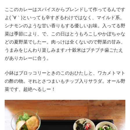
ここのカレーはスパイスからブレンドして作ってるんです
よ( ´∀｀)といっても辛すぎるわけではなく、マイルド系。
シナモンのような甘い香りもする優しいお味。入ってる野
菜は季節により、で、この日はとうもろこしやかぼちゃな
どの夏野菜でしたー。肉っけは全くないので野菜の甘み、
うまみをじんわり楽しみます♪十穀米はプチプチ歯ごたえ
がありカレーに合う。
小鉢はブロッコリーときのこのおひたしと、ワカメトマト
の酢の物。それとさつまいもチップ入りサラダ。オール野
菜です、超絶へるしー！