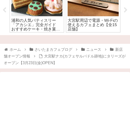
の
浦和の人気パティスリー
大宮駅周辺で電源・Wi-Fiの
【
ス
「アカシエ」完全ガイド
使えるカフェまとめ【全15
「
前に
おすすめケーキ・焼き菓子
店舗】
種
！
を全力で食レポ！
ホーム
さいたまカフェブログ
ニュース
新店
舗オープン情報
大宮駅ナカ(カフェサルバドル跡地)にタリーズが
オープン【3月23日(金)OPEN】