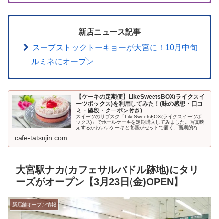
新店ニュース記事
スープストックトーキョーが大宮に！10月中旬
ルミネにオープン
【ケーキの定期便】LikeSweetsBOX(ライクスイ
ーツボックス)を利用してみた！(味の感想・口コ
ミ・値段・クーポン付き)
スイーツのサブスク「LikeSweetsBOX(ライクスイーツボ
ックス)」でホールケーキを定期購入してみました。写真映
えするかわいいケーキと食器がセットで届く、画期的なサ
ービス。初回500円引きになるクーポンも利用できますよ
cafe-tatsujin.com
♪LikeSwe...
大宮駅ナカ(カフェサルバドル跡地)にタリ
ーズがオープン【3月23日(金)OPEN】
新店舗オープン情報